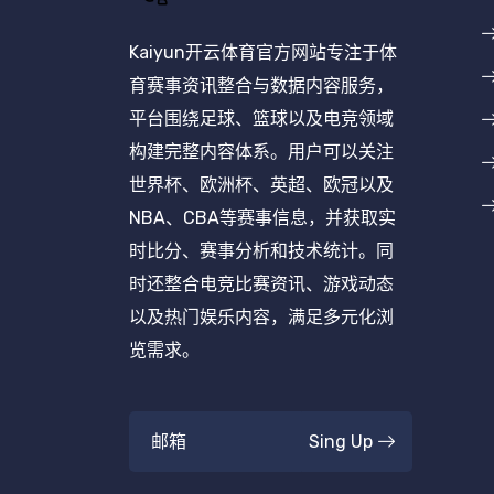
Kaiyun开云体育官方网站专注于体
育赛事资讯整合与数据内容服务，
平台围绕足球、篮球以及电竞领域
构建完整内容体系。用户可以关注
世界杯、欧洲杯、英超、欧冠以及
NBA、CBA等赛事信息，并获取实
时比分、赛事分析和技术统计。同
时还整合电竞比赛资讯、游戏动态
以及热门娱乐内容，满足多元化浏
览需求。
Sing Up