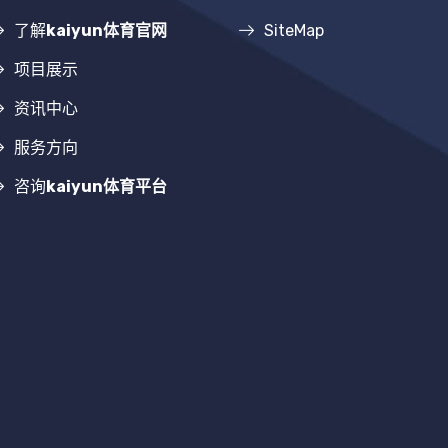
了解
kaiyun体育官网
SiteMap
项目展示
资讯中心
服务方向
咨询
kaiyun体育平台