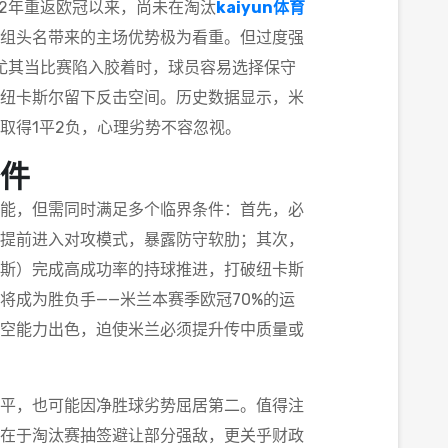
22年重返欧冠以来，尚未在淘汰
kaiyun体育
组头名带来的主场优势极为看重。但过度强
尤其当比赛陷入胶着时，球员容易选择保守
纽卡斯尔留下反击空间。历史数据显示，米
取得1平2负，心理劣势不容忽视。
件
能，但需同时满足多个临界条件：首先，必
提前进入对攻模式，暴露防守软肋；其次，
斯）完成高成功率的持球推进，打破纽卡斯
将成为胜负手——米兰本赛季欧冠70%的运
空能力出色，迫使米兰必须提升传中质量或
平，也可能因净胜球劣势屈居第二。值得注
在于淘汰赛抽签避让部分强敌，更关乎财政