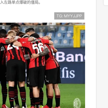
陷入左路单点爆破的僵局。