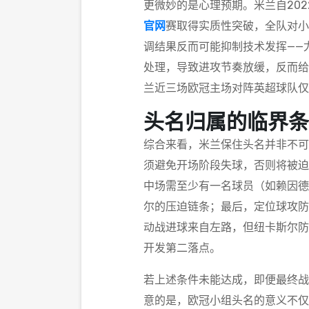
更微妙的是心理预期。米兰自20
官网
赛取得实质性突破，全队对小
调结果反而可能抑制技术发挥——
处理，导致进攻节奏放缓，反而给
兰近三场欧冠主场对阵英超球队仅
头名归属的临界条
综合来看，米兰保住头名并非不可
须避免开场阶段失球，否则将被迫
中场需至少有一名球员（如赖因德
尔的压迫链条；最后，定位球攻防
动战进球来自左路，但纽卡斯尔防
开发第二落点。
若上述条件未能达成，即便最终战
意的是，欧冠小组头名的意义不仅