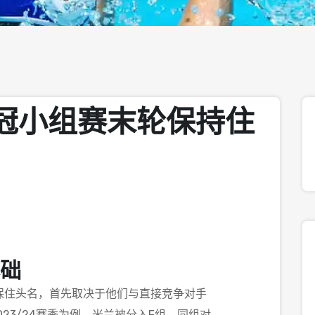
冠小组赛末轮保持住
础
保住头名，首先取决于他们与直接竞争对手
23/24赛季为例，米兰被分入F组，同组对