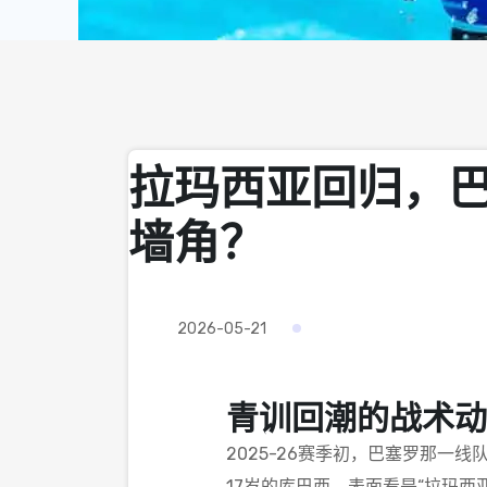
拉玛西亚回归，
墙角？
2026-05-21
青训回潮的战术动
2025-26赛季初，巴塞罗那一
17岁的库巴西，表面看是“拉玛西