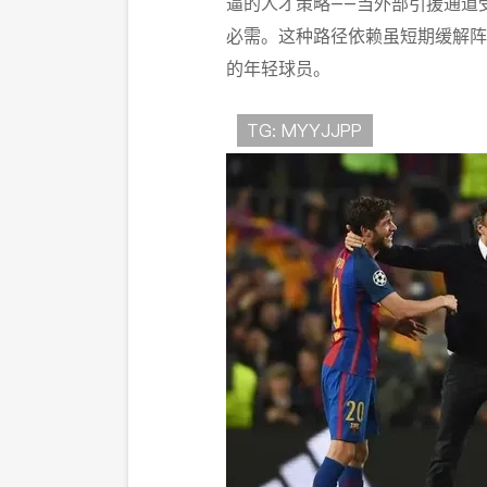
逼的人才策略——当外部引援通道
必需。这种路径依赖虽短期缓解阵
的年轻球员。