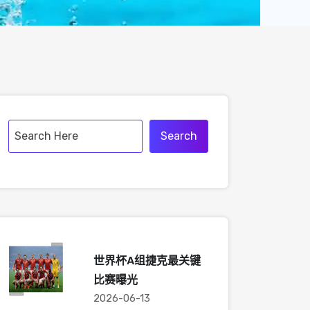
世界杯A组捷克最关键
比赛曝光
2026-06-13