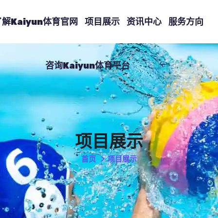
了解
Kaiyun体育官网
项目展示
资讯中心
服务方向
咨询
Kaiyun体育平台
项目展示
首页
项目展示