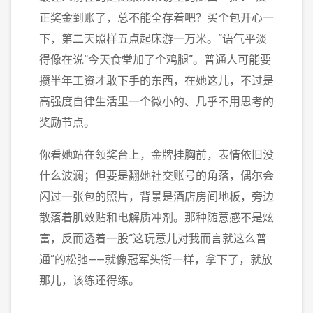
正奖金到账了，总不能全存着吧？买个包开心一
下，第二天照样五点起床游一万米。”语气平淡
得像在说“今天食堂加了个鸡腿”。普通人可能要
攒半年工资才敢下手的东西，在她这儿，不过是
高强度自律生活里一个微小的、几乎不用思考的
奖励节点。
你看她站在领奖台上，金牌挂胸前，表情依旧没
什么波澜；但要是翻她社交账号的角落，偶尔会
闪过一张包的照片，背景是酒店房间地板，旁边
散落着肌效贴和电解质冲剂。那种随意感不是炫
富，反而透着一股“这玩意儿对我而言就这么普
通”的松弛——就像冠军头衔一样，拿下了，就放
那儿，该练还得练。