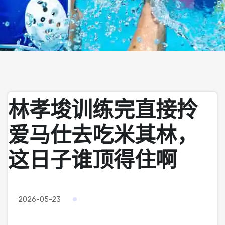
林孝埈训练完直接拎
爱马仕去吃米其林，
这日子谁顶得住啊
2026-05-23