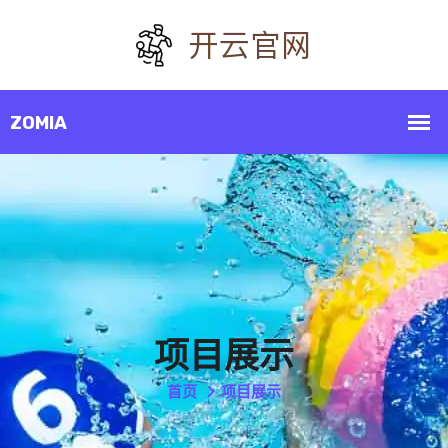
项目展示
首页
项目展示