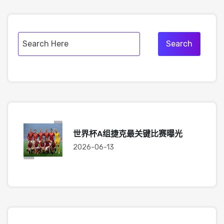
世界杯A组捷克最关键比赛曝光
2026-06-13