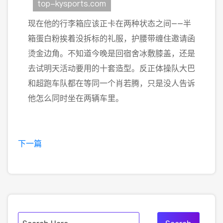
现在他的行李箱应该正卡在两种状态之间——半
箱蛋白粉挨着没拆标的礼服，护腰带缠住邀请函
烫金边角。不知道今晚是回宿舍冰敷膝盖，还是
去试明天活动要用的十套造型。反正体操队大巴
和超跑车队都在等同一个肖若腾，只是没人告诉
他怎么同时坐在两辆车里。
下一篇