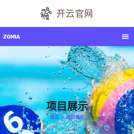
项目展示
首页
项目展示