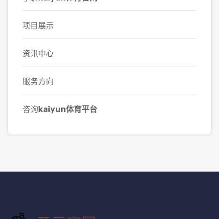
项目展示
资讯中心
服务方向
咨询
kaiyun体育平台