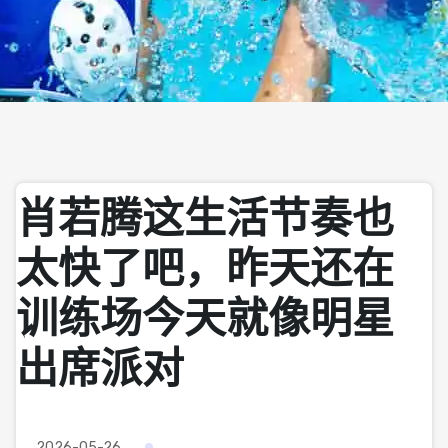
肖若腾这生活节奏也
太快了吧，昨天还在
训练场今天就像明星
出席派对
2026-05-26