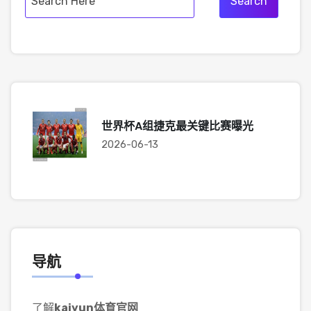
世界杯A组捷克最关键比赛曝光
2026-06-13
导航
了解
kaiyun体育官网