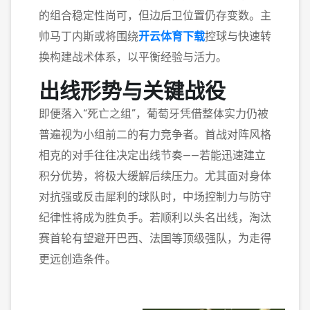
的组合稳定性尚可，但边后卫位置仍存变数。主
帅马丁内斯或将围绕
开云体育下载
控球与快速转
换构建战术体系，以平衡经验与活力。
出线形势与关键战役
即便落入“死亡之组”，葡萄牙凭借整体实力仍被
普遍视为小组前二的有力竞争者。首战对阵风格
相克的对手往往决定出线节奏——若能迅速建立
积分优势，将极大缓解后续压力。尤其面对身体
对抗强或反击犀利的球队时，中场控制力与防守
纪律性将成为胜负手。若顺利以头名出线，淘汰
赛首轮有望避开巴西、法国等顶级强队，为走得
更远创造条件。