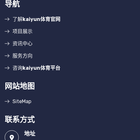
导航
了解
kaiyun体育官网
项目展示
资讯中心
服务方向
咨询
kaiyun体育平台
网站地图
SiteMap
联系方式
地址