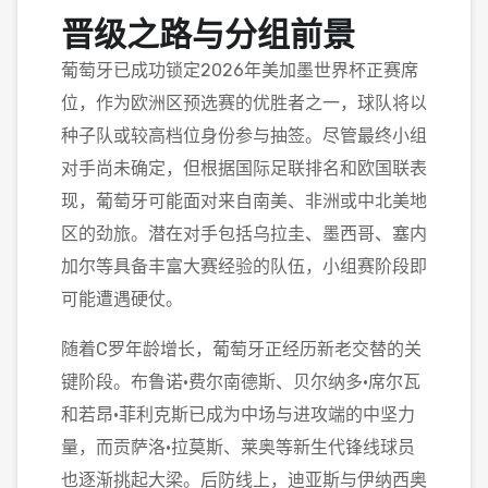
晋级之路与分组前景
葡萄牙已成功锁定2026年美加墨世界杯正赛席
位，作为欧洲区预选赛的优胜者之一，球队将以
种子队或较高档位身份参与抽签。尽管最终小组
对手尚未确定，但根据国际足联排名和欧国联表
现，葡萄牙可能面对来自南美、非洲或中北美地
区的劲旅。潜在对手包括乌拉圭、墨西哥、塞内
加尔等具备丰富大赛经验的队伍，小组赛阶段即
可能遭遇硬仗。
随着C罗年龄增长，葡萄牙正经历新老交替的关
键阶段。布鲁诺·费尔南德斯、贝尔纳多·席尔瓦
和若昂·菲利克斯已成为中场与进攻端的中坚力
量，而贡萨洛·拉莫斯、莱奥等新生代锋线球员
也逐渐挑起大梁。后防线上，迪亚斯与伊纳西奥