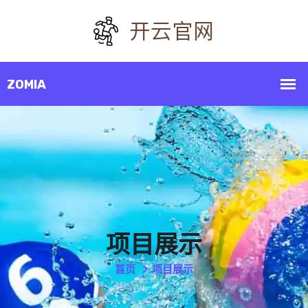
项目展示
首页
项目展示