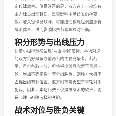
定位球效率。值得注意的是，双方在上一轮均有
主力球员出现轻伤，是否影响本场首发仍存变
数。若关键球员缺阵，可能迫使教练组调整原有
战术体系，进而影响比赛节奏与攻防平衡。
积分形势与出线压力
目前小组积分榜呈现“两强两弱”态势，本场对决
的双方恰好是争夺前两名的主要竞争者。若战
平，虽可各取一分，但将把出线悬念留至最后一
轮，增加不确定性；若分出胜负，则胜方大概率
占据出线有利位置，败方则需寄希望于末轮对手
犯错。因此，本场比赛不仅是技战术的较量，更
是心理与战略选择的考验。
战术对位与胜负关键