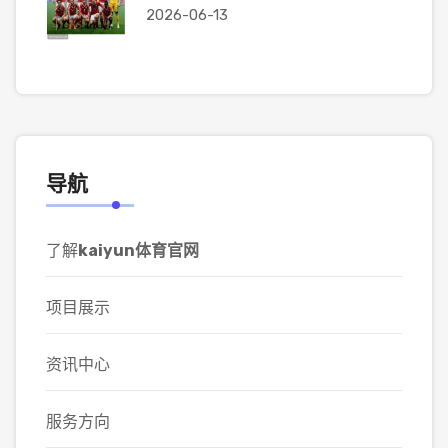
2026-06-13
导航
了解
kaiyun体育官网
项目展示
资讯中心
服务方向