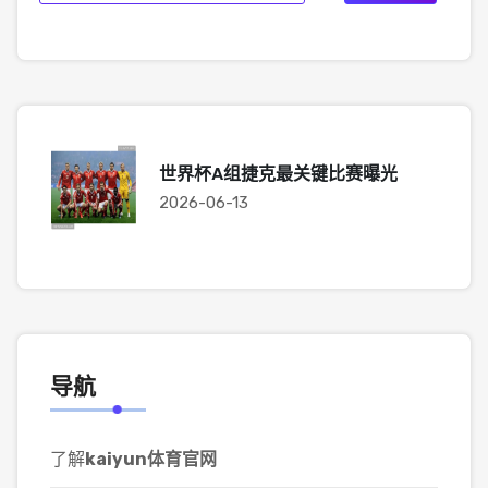
世界杯A组捷克最关键比赛曝光
2026-06-13
导航
了解
kaiyun体育官网