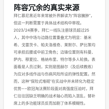
阵容冗余的真实来源
拜仁慕尼黑近年来常被外界解读为“阵容臃肿”，
但这一判断需置于具体战术结构中审视。
2023/24赛季，拜仁一线队注册球员超过25
人，其中中场与边路位置重叠尤为明显：基米
希、戈雷茨卡、帕夫洛维奇、莱默尔、萨比策均
可承担后腰或中前卫角色；边锋位置则有科曼、
萨内、穆夏拉、格纳布里、特尔等多人轮换。表
面看是人员过剩，实则是图赫尔（及后续教练）
为应对多线作战与伤病风险所设的弹性配置。然
而，这种“保险式堆砌”在实战中并未转化为稳定
优势——欧冠淘汰赛阶段面对高强度压迫时，拜
仁往往因缺乏明确的战术轴心而陷入混乱，替补
席上的多功能球员反而加剧了体系模糊性。