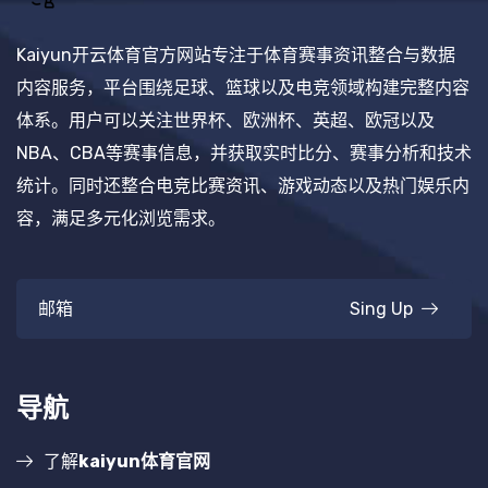
Kaiyun开云体育官方网站专注于体育赛事资讯整合与数据
内容服务，平台围绕足球、篮球以及电竞领域构建完整内容
体系。用户可以关注世界杯、欧洲杯、英超、欧冠以及
NBA、CBA等赛事信息，并获取实时比分、赛事分析和技术
统计。同时还整合电竞比赛资讯、游戏动态以及热门娱乐内
容，满足多元化浏览需求。
Sing Up
导航
了解
kaiyun体育官网