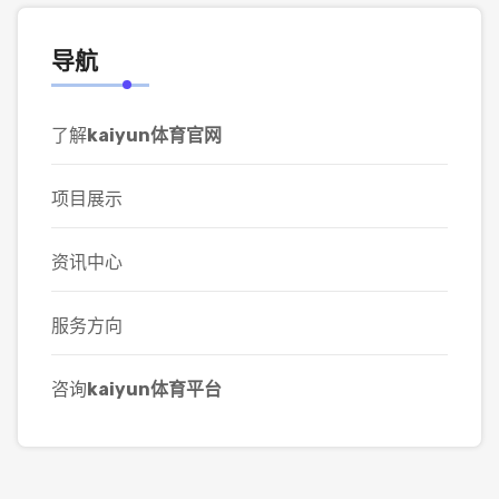
导航
了解
kaiyun体育官网
项目展示
资讯中心
服务方向
咨询
kaiyun体育平台