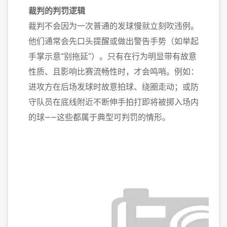
裁判的判罚逻辑
裁判不会因为一次普通的发球慢就立刻吹违例。
他们通常会先口头提醒或做出警告手势（如举起
手掌示意“别拖延”）。只有在行为明显带有故意
性质、且影响比赛流畅性时，才会鸣哨。例如：
进攻方在后场发球时故意拍球、绕圈走动；或防
守队员在底线附近不断伸手拍打即将被掷入场内
的球——这些都属于典型可判罚的情形。