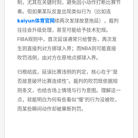
制，尤其在关键时刻，避免因小动作打断比赛节
奏。但如果某队反复出现类似行为（比如连
kaiyun体育官网
续两次发球故意拖延），裁判
往往会升级处理，甚至可能给予技术犯规。
FIBA规则中，首次延误通常只给警告，再次发
生则直接判对方掷球入界；而NBA则可能直接
吹罚违例，由对方在原地点掷球入界。
归根结底，延误比赛违例的判定，核心在于“是
否故意破坏比赛连续性”。裁判的吹罚既依据规
则条文，也结合场上情境与行为意图。理解这一
点，就能明白为何有些看似“慢”的行为没被吹，
而某些瞬间动作却被果断判罚。