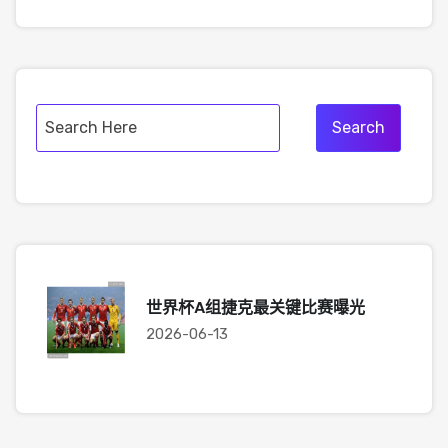
世界杯A组捷克最关键比赛曝光
2026-06-13