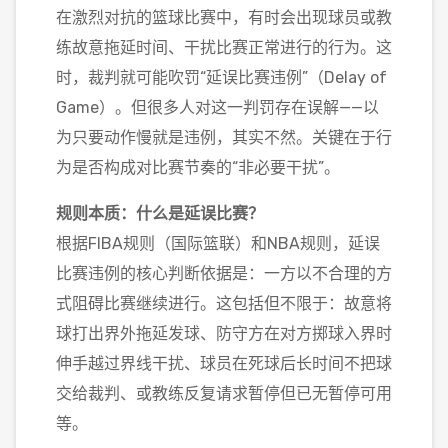
在激烈对抗的篮球比赛中，有时会出现球员或教
练故意拖延时间、干扰比赛正常进行的行为。这
时，裁判就可能吹罚“延误比赛违例”（Delay of
Game）。但很多人对这一判罚存在误解——以
为只要动作慢就是违例，其实不然。关键在于行
为是否构成对比赛节奏的“非必要干扰”。
规则本质：什么是延误比赛？
根据FIBA规则（国际篮联）和NBA规则，延误
比赛违例的核心判断依据是：一方以不合理的方
式阻碍比赛继续进行。这包括但不限于：故意将
球打出界外拖延发球、防守方在对方掷球入界时
伸手越过界线干扰、球员在死球后长时间不把球
交给裁判、或教练反复请求暂停但已无暂停可用
等。