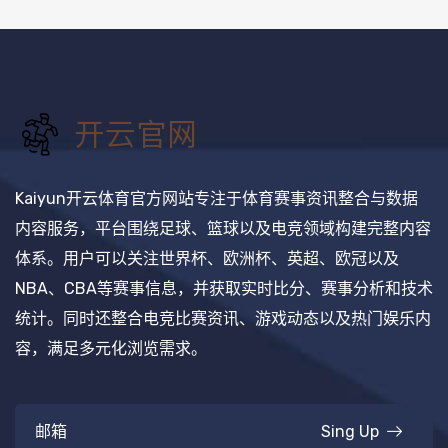
Kaiyun开云体育官方网站专注于体育赛事资讯整合与数据
内容服务，平台围绕足球、篮球以及电竞领域构建完整内容
体系。用户可以关注世界杯、欧洲杯、英超、欧冠以及
NBA、CBA等赛事信息，并获取实时比分、赛事分析和技术
统计。同时还整合电竞比赛资讯、游戏动态以及热门娱乐内
容，满足多元化浏览需求。
Sing Up