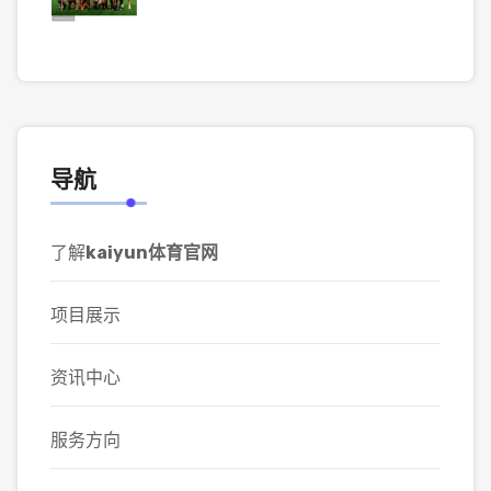
导航
了解
kaiyun体育官网
项目展示
资讯中心
服务方向