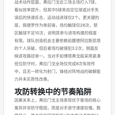
战术动作层面，弗拉门戈近三场主场打入7球，
看似效率提升，但其中5球来自定位球或对手失
误后的快速反击，运动战进球仅2个。更关键的
是，佩德罗作为单前锋，场均触球仅28次，禁
区触球不足10次，说明其参与进攻构建的程度
有限。球队创造机会主要依赖前腰德阿拉斯凯塔
的个人突破，但后者场均被侵犯3.2次，侧面反
映进攻路径单一。当对手如博塔弗戈般采用紧凑
低位防守时，弗拉门戈全场仅完成8次有效传
中，且无一转化为射门，锋线对阵地战的破解能
力并未实质性改善。
攻防转换中的节奏陷阱
因果关系上，弗拉门戈主场表现优于客场的核心
差异并非防守稳固，而是对手退守速度较慢。数