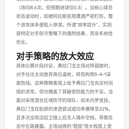
（场均8.6次，但预期进球仅0.3）。当核心球员
状态波动时，如德阿拉斯凯塔遭遇严密盯防，整
个进攻体系便陷入停滞。所谓“效率提升”，实则
是特定对手防守策略下的偶然结果，而非系统性
优化。
对手策略的放大效应
具体比赛片段印证，弗拉门戈主场对阵弱旅时，
对手往往主动放弃高位逼抢，转而构筑5-4-1深
度防线。这种策略客观上给予弗拉门戈充足时间
组织进攻，但也掩盖了其破密防能力的不足。当
面对采用混合区域防守的球队，如米内罗竞技，
弗拉门戈在肋部的渗透尝试成功率骤降至22%，
且多次出现边后卫插上后无人填补空档，导致反
击中左路暴露。主场战绩的“稳固”很大程度上受