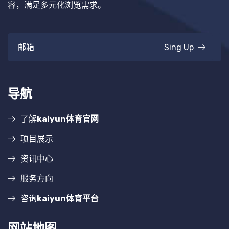
容，满足多元化浏览需求。
Sing Up
导航
了解
kaiyun体育官网
项目展示
资讯中心
服务方向
咨询
kaiyun体育平台
网站地图