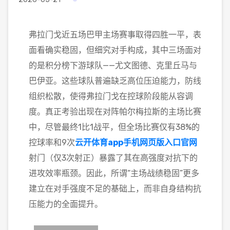
弗拉门戈近五场巴甲主场赛事取得四胜一平，表
面看确实稳固，但细究对手构成，其中三场面对
的是积分榜下游球队——尤文图德、克里丘马与
巴伊亚。这些球队普遍缺乏高位压迫能力，防线
组织松散，使得弗拉门戈在控球阶段能从容调
度。真正考验出现在对阵帕尔梅拉斯的主场比赛
中，尽管最终1比1战平，但全场比赛仅有38%的
控球率和9次
云开体育app手机网页版入口官网
射门（仅3次射正）暴露了其在高强度对抗下的
进攻效率瓶颈。因此，所谓“主场战绩稳固”更多
建立在对手强度不足的基础上，而非自身结构抗
压能力的全面提升。