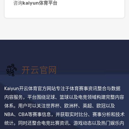
咨询
kaiyun体育平台
Kaiyun开云体育官方网站专注于体育赛事资讯整合与数据
内容服务，平台围绕足球、篮球以及电竞领域构建完整内容
体系。用户可以关注世界杯、欧洲杯、英超、欧冠以及
NBA、CBA等赛事信息，并获取实时比分、赛事分析和技术
统计。同时还整合电竞比赛资讯、游戏动态以及热门娱乐内