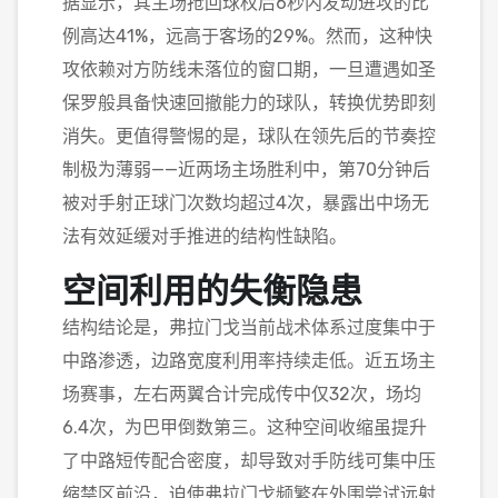
据显示，其主场抢回球权后6秒内发动进攻的比
例高达41%，远高于客场的29%。然而，这种快
攻依赖对方防线未落位的窗口期，一旦遭遇如圣
保罗般具备快速回撤能力的球队，转换优势即刻
消失。更值得警惕的是，球队在领先后的节奏控
制极为薄弱——近两场主场胜利中，第70分钟后
被对手射正球门次数均超过4次，暴露出中场无
法有效延缓对手推进的结构性缺陷。
空间利用的失衡隐患
结构结论是，弗拉门戈当前战术体系过度集中于
中路渗透，边路宽度利用率持续走低。近五场主
场赛事，左右两翼合计完成传中仅32次，场均
6.4次，为巴甲倒数第三。这种空间收缩虽提升
了中路短传配合密度，却导致对手防线可集中压
缩禁区前沿，迫使弗拉门戈频繁在外围尝试远射