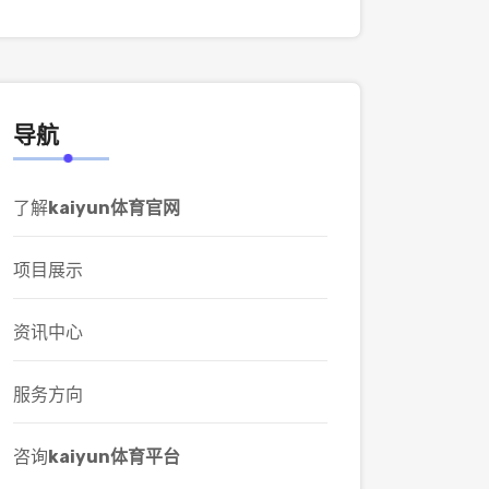
导航
了解
kaiyun体育官网
项目展示
资讯中心
服务方向
咨询
kaiyun体育平台