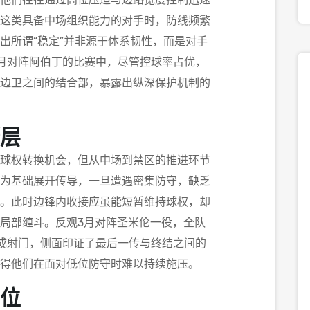
这类具备中场组织能力的对手时，防线频繁
出所谓“稳定”并非源于体系韧性，而是对手
月对阵阿伯丁的比赛中，尽管控球率占优，
边卫之间的结合部，暴露出纵深保护机制的
层
球权转换机会，但从中场到禁区的推进环节
为基础展开传导，一旦遭遇密集防守，缺乏
。此时边锋内收接应虽能短暂维持球权，却
局部缠斗。反观3月对阵圣米伦一役，全队
形成射门，侧面印证了最后一传与终结之间的
得他们在面对低位防守时难以持续施压。
位