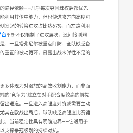
的路径依赖——几乎每次夺回球权后都优先
能利用其传中能力，但也使进攻方向高度可
侧发起的转换进攻占比达67%，而左路利用
平台
平衡不仅限制了进攻层次，还间接削弱
是，一旦塔弗尼尔被重点盯防，全队缺乏备
传重置的被动循环，暴露出战术弹性不足的
更多体现为对弱旅的高效收割能力，而非面
端的“竞争力”建立在对手配合度较高的前提
留出通道。一旦进入高强度对抗或需要主动
尤其在欧战出局后，球队缺乏高强度比赛锤
此，当前稳定性具有明确边界——它适用于
以支撑争冠级别的持续对抗。