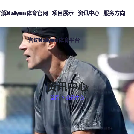
了解
Kaiyun体育官网
项目展示
资讯中心
服务方向
咨询
Kaiyun体育平台
资讯中心
首页
资讯中心