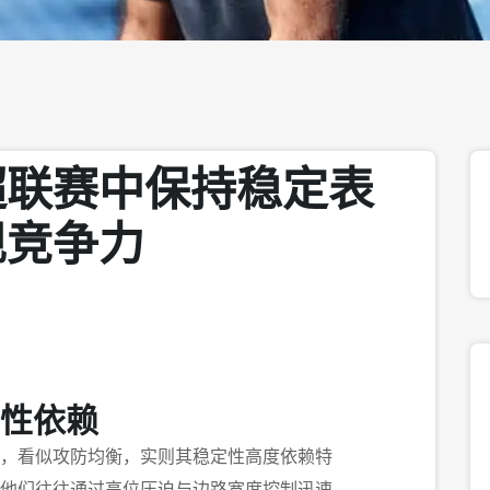
超联赛中保持稳定表
现竞争力
性依赖
，看似攻防均衡，实则其稳定性高度依赖特
他们往往通过高位压迫与边路宽度控制迅速