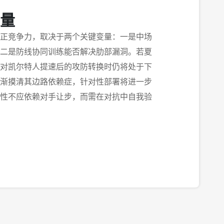
量
正竞争力，取决于两个关键变量：一是中场
二是防线协同训练能否解决肋部漏洞。若夏
对凯尔特人提速后的攻防转换时仍将处于下
渐摸清其边路依赖症，针对性部署将进一步
性不应依赖对手让步，而需在对抗中自我验