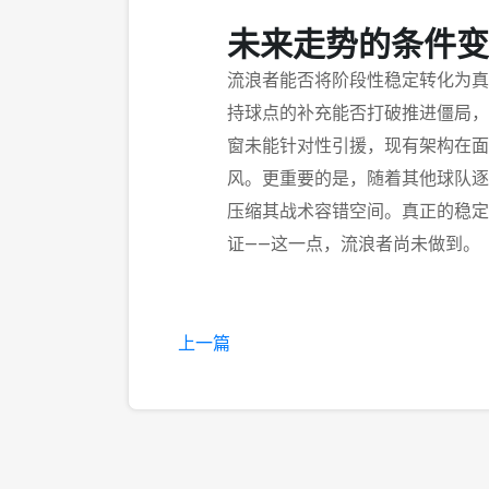
未来走势的条件变
流浪者能否将阶段性稳定转化为真
持球点的补充能否打破推进僵局，
窗未能针对性引援，现有架构在面
风。更重要的是，随着其他球队逐
压缩其战术容错空间。真正的稳定
证——这一点，流浪者尚未做到。
上一篇