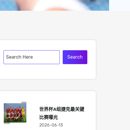
世界杯A组捷克最关键
比赛曝光
2026-06-13