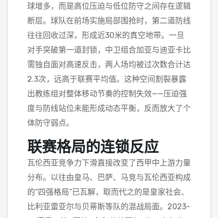
球增多，而是高位压迫与低位防守之间存在逻辑
断层。球队在前场实施局部围抢时，第二道防线
往往回收过深，形成近30米的真空地带。一旦
对手突破第一道封锁，中卫组合加亚与迪亚卡比
需独自面对高速反击，两人场均被过次数合计达
2.3次，远高于联赛平均值。这种空间割裂暴露
出教练组对整体移动节奏的控制失效——压迫强
度与防线站位未能形成动态平衡，反而放大了个
体防守弱点。
联赛格局的连锁反应
瓦伦西亚竞争力下滑直接改变了西甲中上游力量
分布。以往由皇马、巴萨、马竞与瓦伦西亚构成
的“四强格局”已瓦解，取而代之的是皇家社会、
比利亚雷亚尔与贝蒂斯等队的混战局面。2023-