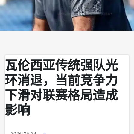
瓦伦西亚传统强队光
环消退，当前竞争力
下滑对联赛格局造成
影响
2026-05-24