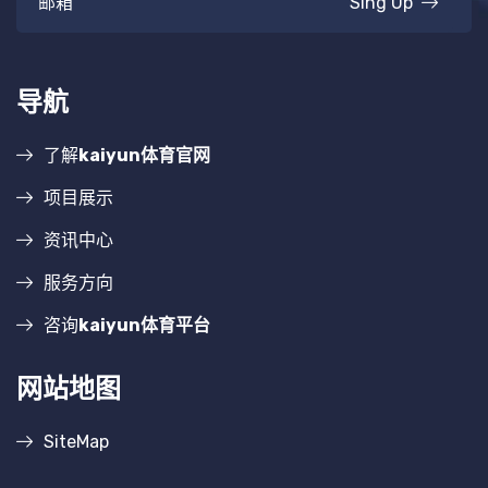
Sing Up
导航
了解
kaiyun体育官网
项目展示
资讯中心
服务方向
咨询
kaiyun体育平台
网站地图
SiteMap