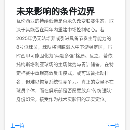
未来影响的条件边界
瓦伦西亚的持续低迷是否永久改变联赛生态，取
决于其能否在两年内重建中场控制轴心。若
2025年仍无法培养或引进具备节奏主导能力的
8号位球员，球队将彻底滑入中下游稳定区，届
时西甲可能固化为“两超多强”格局。反之，若依
托梅斯塔利亚球场的主场优势与青训储备，在特
定杯赛中重现高效反击模式，或可短暂搅动排
名，但难以恢复系统性竞争力。真正的变量不在
球员个体，而在俱乐部是否愿意放弃“传统强队”
身份幻觉，接受作为战术实验田的现实定位。
上一篇
下一篇