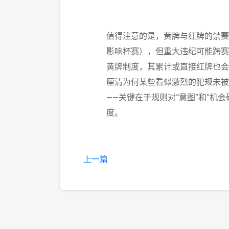
值得注意的是，黄牌与红牌的禁赛
影响杯赛），但重大违纪可能跨赛
黄牌制度，其累计或直接红牌也会
厘清为何某些看似激烈的犯规未被
——关键在于规则对“意图”和“机
度。
上一篇