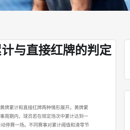
累计与直接红牌的判定
黄牌累计和直接红牌两种情形展开。黄牌累
事周期内，球员若在规定场次中累计达到一
自动停赛一场。不同赛事对累计阈值和清零节