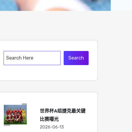
世界杯A组捷克最关键
比赛曝光
2026-06-13