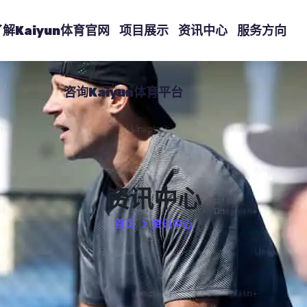
了解
Kaiyun体育官网
项目展示
资讯中心
服务方向
咨询
Kaiyun体育平台
资讯中心
首页
资讯中心