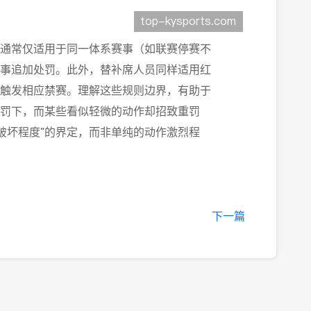
通常仅适用于同一体系赛事（如联赛停赛不
事追加处罚。此外，替补席人员同样适用红
触发相应禁赛。理解这些规则边界，有助于
罚下，而某些看似轻微的动作却招致重罚
会破坏程度”的界定，而非单纯的动作激烈程
下一篇