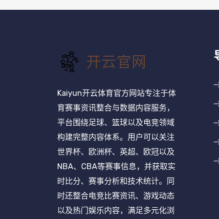
Kaiyun开云体育官方网站专注于体
育赛事资讯整合与数据内容服务，
平台围绕足球、篮球以及电竞领域
构建完整内容体系。用户可以关注
世界杯、欧洲杯、英超、欧冠以及
NBA、CBA等赛事信息，并获取实
时比分、赛事分析和技术统计。同
时还整合电竞比赛资讯、游戏动态
以及热门娱乐内容，满足多元化浏