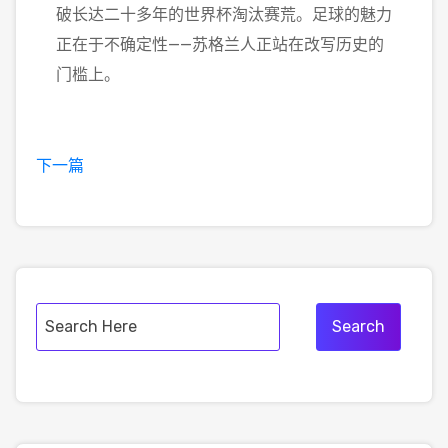
破长达二十多年的世界杯淘汰赛荒。足球的魅力
正在于不确定性——苏格兰人正站在改写历史的
门槛上。
下一篇