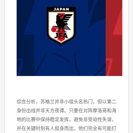
综合分析，苏格兰并非小组头名热门，但以第二
身份出线并非天方夜谭。只要在对阵摩洛哥和海
地的比赛中保持稳定发挥，避免非受迫性失误，
并在关键时刻有人挺身而出，他们完全有可能打