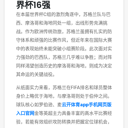
界杯16强
在本届世界杯C组的激烈角逐中，苏格兰队与巴
西、摩洛哥和海地同处一组，出线形势充满挑
战。作为欧洲传统劲旅，苏格兰虽拥有扎实的防
守体系和顽强的比赛作风，但近年来在国际大赛
中的表现始终未能突破小组赛阶段。此次面对实
力强劲的巴西队，苏格兰几乎难以争胜；而对阵
同样渴望创造历史的摩洛哥和海地，则成为决定
其命运的关键战役。
从纸面实力来看，苏格兰在FIFA排名和球员整体
身价上略优于海地，与摩洛哥则处于伯仲之间。
球队核心如罗伯逊、麦
云开体育app手机网页版
入口官网
金等英超主力具备丰富的高水平比赛经
验，若能有效组织攻防转换并把握定位球机会，