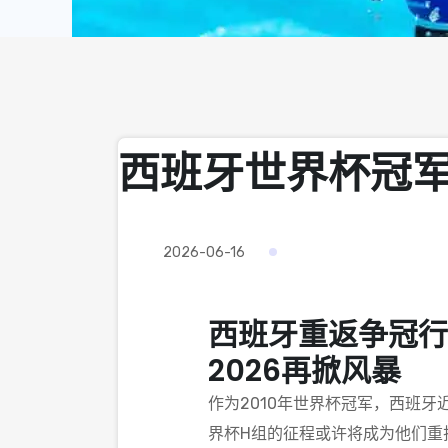
西班牙世界杯冠
2026-06-16
西班牙重返争冠行
2026再掀风暴
作为2010年世界杯冠军，西班牙
界杯H组的征程或许将成为他们重