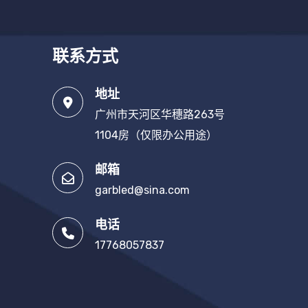
联系方式
地址
广州市天河区华穗路263号
1104房（仅限办公用途）
邮箱
garbled@sina.com
电话
17768057837