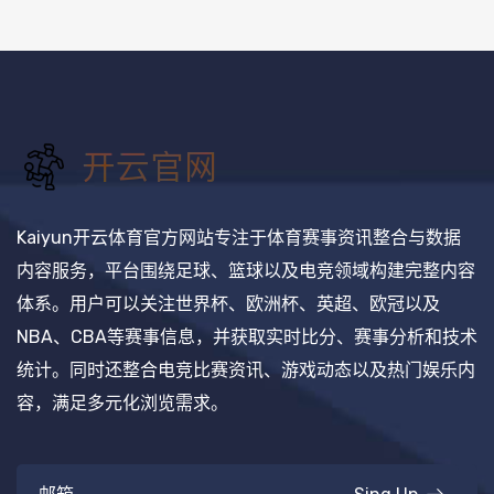
Kaiyun开云体育官方网站专注于体育赛事资讯整合与数据
内容服务，平台围绕足球、篮球以及电竞领域构建完整内容
体系。用户可以关注世界杯、欧洲杯、英超、欧冠以及
NBA、CBA等赛事信息，并获取实时比分、赛事分析和技术
统计。同时还整合电竞比赛资讯、游戏动态以及热门娱乐内
容，满足多元化浏览需求。