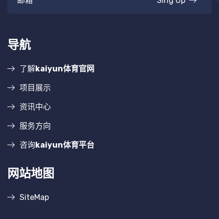
Sing Up
导航
了解
kaiyun体育官网
项目展示
资讯中心
服务方向
咨询
kaiyun体育平台
网站地图
SiteMap