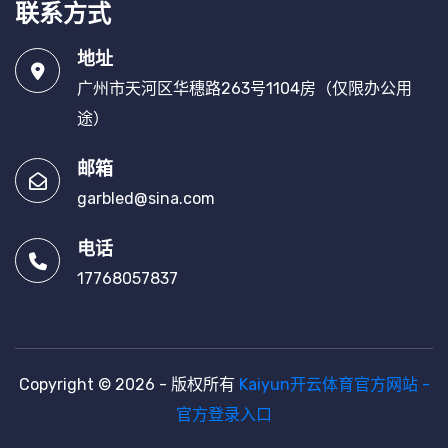
联系方式
地址
广州市天河区华穗路263号1104房（仅限办公用
途）
邮箱
garbled@sina.com
电话
17768057837
Copyright © 2026 - 版权所有
Kaiyun开云体育官方网站 -
官方登录入口