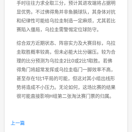
手时往往力求全取三分，预计其进攻端将占据明
显优势。不过佛得角并非鱼腩球队，其身体对抗
和纪律性可能给乌拉圭制造一定麻烦，尤其若比
赛陷入僵局，乌拉圭需警惕定位球防守。
综合双方近期状态、阵容实力及大赛目标，乌拉
圭取胜概率较高，但未必能大比分碾压。较为合
理的比分预测为乌拉圭2比0或2比1取胜。若佛
得角门将超常发挥或乌拉圭临门一脚效率不高，
甚至存在1比1平局的可能，但这对其小组出线形
势将造成不小压力。无论如何，这场比赛的结果
很可能直接影响H组第二张淘汰赛门票的归属。
上一篇