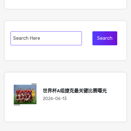
世界杯A组捷克最关键比赛曝光
2026-06-13