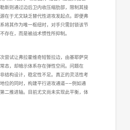
勒斯则通过边后卫内收压缩肋部，限制其接
源在于尤文缺乏替代性进攻发起点。即便弗
系将其作为唯一枢纽时，对手只需封锁该节
不存在，而是被战术惯性所抑制。
次尝试让弗拉霍维奇短暂拉边，由基耶萨突
常态，却暗示体系存在弹性空间。问题在
非结构设计，稳定性不足。真正的灵活性考
地位的同时，构建平行进攻通道——例如通
第二推进轴。目前尤文尚未实现此平衡，体