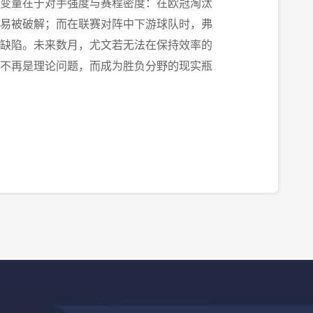
变量在于对手强度与赛程密度：在欧冠淘汰
易被破解；而在联赛对阵中下游球队时，弗
缺陷。未来数月，尤文若无法在保持效率的
不再是理论问题，而成为胜负分野的现实瓶