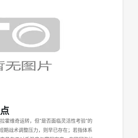
点
拉霍维奇运转，但“是否面临灵活性考验”的
指短期战术调整压力，则早已存在；若指体系