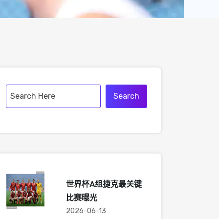
世界杯A组捷克最关键
比赛曝光
2026-06-13