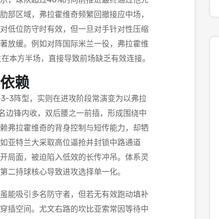
肋部区域，弗拉霍维奇频繁回撤接应中场，
对低位防守时有效，但一旦对手针对性压缩
著放缓。例如对阵国际米兰一役，弗拉霍维
发生在本方半场，直接导致前场缺乏有效连接。
依赖
3-3阵型，实则在进攻阶段常演变为以弗拉
两名边锋内收，双后腰之一前插，形成围绕中
赖弗拉霍维奇的背身控制与短传能力，却牺
如亚特兰大采取高位逼抢并封锁中路通道
开局面，被迫陷入低效的长传冲吊。体系灵
第二持球核心导致进攻选择单一化。
虽能吸引多名防守者，但若无有效跑动填补
穿插空间。尤文右路的坎比亚索常因等待中