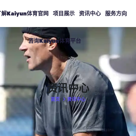
了解
Kaiyun体育官网
项目展示
资讯中心
服务方向
咨询
Kaiyun体育平台
资讯中心
首页
资讯中心