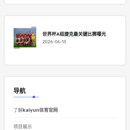
世界杯A组捷克最关键比赛曝光
2026-06-13
导航
了解
kaiyun体育官网
项目展示