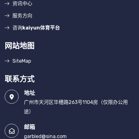
资讯中心
服务方向
咨询
kaiyun体育平台
网站地图
SiteMap
联系方式
地址
广州市天河区华穗路263号1104房（仅限办公用
途）
邮箱
garbled@sina.com