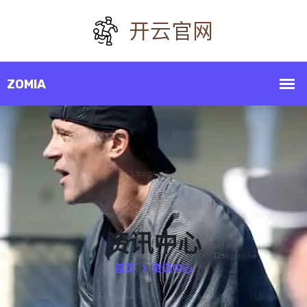
资讯中心
首页
资讯中心